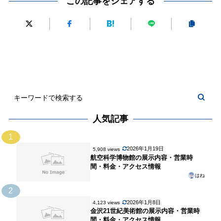
この記事をシェアする
解
歴
と
館：
説
史
伝
沖
と
統
縄
文
の
の
化
融
自
の
合
然
宝
と
庫
文
化
人気記事
に
ふ
1
れ
2026年1月19日
5,908 views
航空科学博物館の展示内容・営業時
る
間・料金・アクセス情報
旅
はね
へ
2
2026年1月8日
4,123 views
金沢21世紀美術館の展示内容・営業時
間・料金・アクセス情報