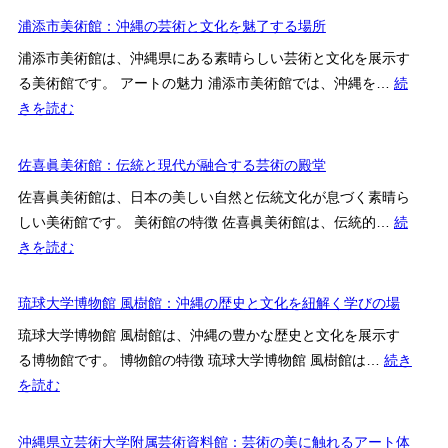
館・
覇
浦添市美術館：沖縄の芸術と文化を魅了する場所
美
市
術
浦添市美術館は、沖縄県にある素晴らしい芸術と文化を展示す
歴
館：
る美術館です。 アートの魅力 浦添市美術館では、沖縄を…
続
史
豊
:
きを読む
博
か
浦
物
な
添
佐喜眞美術館：伝統と現代が融合する芸術の殿堂
館：
歴
市
沖
佐喜眞美術館は、日本の美しい自然と伝統文化が息づく素晴ら
史
美
縄
しい美術館です。 美術館の特徴 佐喜眞美術館は、伝統的…
続
と
術
の
:
きを読む
芸
館：
歴
佐
術
沖
史
喜
琉球大学博物館 風樹館：沖縄の歴史と文化を紐解く学びの場
の
縄
を
眞
宝
の
琉球大学博物館 風樹館は、沖縄の豊かな歴史と文化を展示す
紐
美
庫
芸
る博物館です。 博物館の特徴 琉球大学博物館 風樹館は…
続き
解
術
術
:
を読む
く
館：
と
琉
場
伝
文
球
沖縄県立芸術大学附属芸術資料館：芸術の美に触れるアート体
所
統