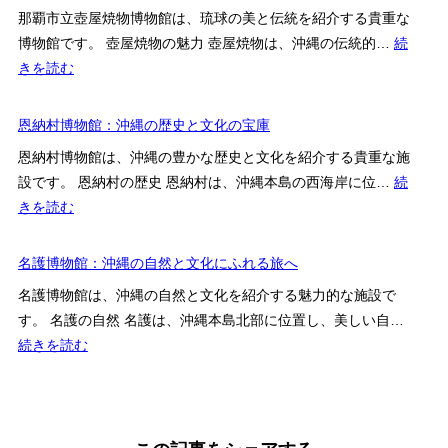
料
県
解
伝
那覇市立壺屋焼物博物館は、琉球の美と伝統を紹介する貴重な
館：
平
く
統
博物館です。 壺屋焼物の魅力 壺屋焼物は、沖縄の伝統的…
続
芸
和
学
技
:
きを読む
術
祈
び
術
那
の
念
の
の
覇
恩納村博物館：沖縄の歴史と文化の宝庫
美
資
場
美
市
に
料
恩納村博物館は、沖縄の豊かな歴史と文化を紹介する貴重な施
を
立
触
館
設です。 恩納村の歴史 恩納村は、沖縄本島の西海岸に位…
続
体
壺
れ
の
:
きを読む
感
屋
る
特
恩
す
焼
ア
徴・
納
名護博物館：沖縄の自然と文化にふれる旅へ
る
物
ー
料
村
ア
博
名護博物館は、沖縄の自然と文化を紹介する魅力的な施設で
ト
金・
博
ー
物
す。 名護の自然 名護は、沖縄本島北部に位置し、美しい自…
体
ア
物
ト
館：
:
続きを読む
験
ク
館：
ス
琉
名
セ
沖
ポ
球
護
ス
縄
ッ
の
博
を
の
ト
美
物