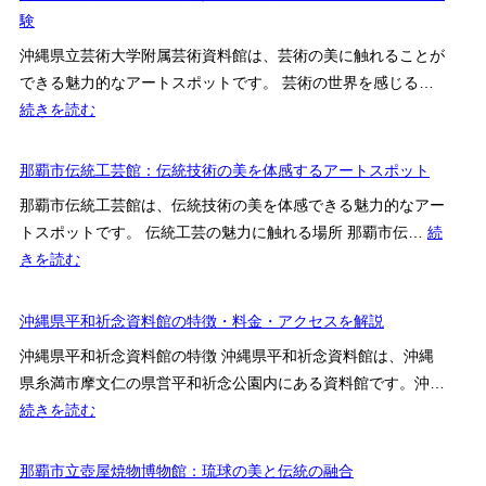
化
大
験
と
を
学
現
沖縄県立芸術大学附属芸術資料館は、芸術の美に触れることが
魅
博
代
できる魅力的なアートスポットです。 芸術の世界を感じる…
了
物
が
:
続きを読む
す
館
融
沖
る
風
合
縄
那覇市伝統工芸館：伝統技術の美を体感するアートスポット
場
樹
す
県
所
館：
那覇市伝統工芸館は、伝統技術の美を体感できる魅力的なアー
る
立
沖
トスポットです。 伝統工芸の魅力に触れる場所 那覇市伝…
続
芸
芸
縄
:
きを読む
術
術
の
那
の
大
歴
覇
沖縄県平和祈念資料館の特徴・料金・アクセスを解説
殿
学
史
市
堂
附
沖縄県平和祈念資料館の特徴 沖縄県平和祈念資料館は、沖縄
と
伝
属
県糸満市摩文仁の県営平和祈念公園内にある資料館です。沖…
文
統
芸
:
続きを読む
化
工
術
沖
を
芸
資
縄
那覇市立壺屋焼物博物館：琉球の美と伝統の融合
紐
館：