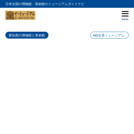
日本全国の博物館・美術館のミュージアムガイドナビ
目次
MENU
1
blankaの特徴
愛知県の博物館と美術館
#総合系ミュージアム
2
blankaのおすすめポイント
1. 洗練された美しい建物
2.1
2. ゆったりとした時間を過ごせるランドスケープカフェ
2.2
3. アートを身近に感じられる展示物
2.3
4. お土産にぴったりの器や雑貨が豊富
2.4
3
まとめ
4
blankaの入館料金
5
blankaの詳細情報