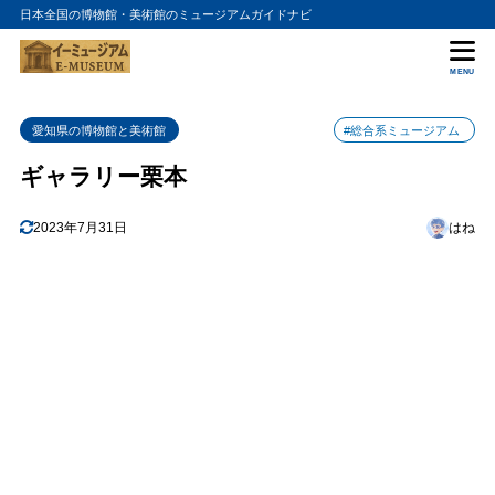
日本全国の博物館・美術館のミュージアムガイドナビ
目次
MENU
1
特徴
愛知県の博物館と美術館
#総合系ミュージアム
2
おすすめポイント
ギャラリー栗本
美しい自然環境
2.1
工芸品作成体験
2.2
2023年7月31日
はね
お土産ショップ
2.3
天然温泉
2.4
3
まとめ
4
ギャラリー栗本の入館料金
5
ギャラリー栗本の詳細情報