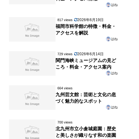
はね
2026年6月19日
817 views
福岡市科学館の特徴・料金・
アクセスを解説
はね
2026年6月14日
729 views
関門海峡ミュージアムの見ど
ころ・料金・アクセス案内
はね
664 views
九州芸文館：芸術と文化の息
づく魅力的なスポット
はね
700 views
北九州市立小倉城庭園：歴史
と美しさが織りなす和の楽園