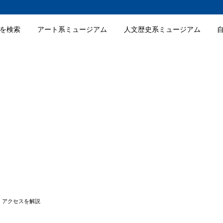
を検索
アート系ミュージアム
人文歴史系ミュージアム
ア・ルーチェの特徴
ア・ルーチェのおすすめポイント
ア・ルーチェの入場料金
ア・ルーチェの詳細情報
・アクセスを解説