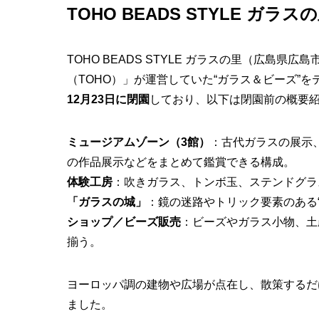
TOHO BEADS STYLE ガラ
TOHO BEADS STYLE ガラスの里（広島
（TOHO）」が運営していた“ガラス＆ビーズ”
12月23日に閉園
しており、以下は閉園前の概要
ミュージアムゾーン（3館）
：古代ガラスの展示
の作品展示などをまとめて鑑賞できる構成。
体験工房
：吹きガラス、トンボ玉、ステンドグラ
「ガラスの城」
：鏡の迷路やトリック要素のある
ショップ／ビーズ販売
：ビーズやガラス小物、土
揃う。
ヨーロッパ調の建物や広場が点在し、散策するだ
ました。