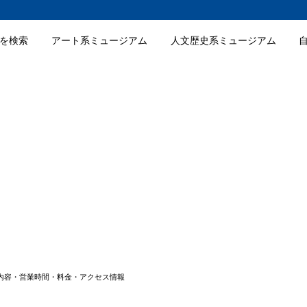
を検索
アート系ミュージアム
人文歴史系ミュージアム
DS STYLE ガラスの里の特徴
DS STYLE ガラスの里のおすすめポイント
DS STYLE ガラスの里の入場料金
DS STYLE ガラスの里の詳細情報
の展示内容・営業時間・料金・アクセス情報