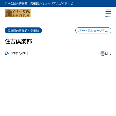
日本全国の博物館・美術館のミュージアムガイドナビ
目次
MENU
1
住吉倶楽部の特徴
兵庫県の博物館と美術館
#アート系ミュージアム
1. 落ち着いた雰囲気
1.1
住吉倶楽部
2. ユニークな客室
1.2
3. ホスピタリティ
1.3
2023年7月31日
はね
2
おすすめポイント
1. 充実したアクティビティ
2.1
2. 美食の宝庫
2.2
3. 広くて快適な空間
2.3
4. アクセスの良さ
2.4
3
まとめ
4
住吉倶楽部の入館料金