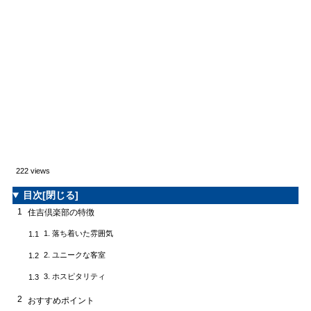
5
住吉倶楽部の詳細情報
222 views
目次
[閉じる]
1
住吉倶楽部の特徴
1. 落ち着いた雰囲気
1.1
2. ユニークな客室
1.2
3. ホスピタリティ
1.3
2
おすすめポイント