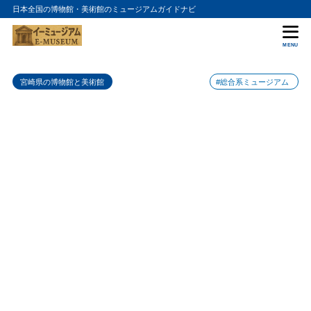
日本全国の博物館・美術館のミュージアムガイドナビ
目次
MENU
1
アートの多様性
宮崎県の博物館と美術館
#総合系ミュージアム
2
地元アーティストの才能
3
特別展示の魅力
4
アクセス情報
5
まとめ
6
宮崎県立美術館の入館料金
7
宮崎県立美術館の詳細情報