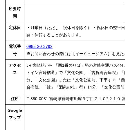
所要時
間
定休日
・月曜日（ただし、祝休日を除く） ・祝休日の翌平日 ・
開・休館することがあります。
電話番
0985-20-3792
号
※お問い合わせの際には【イーミュージアム】を見たと
アクセ
JR 宮崎駅から 「西1番のりば」発の宮崎交通バス4分
ス
トイン宮崎橘通」で「文化公園」「古賀総合病院」「国
分、「文化公園」または「文化公園前」下車すぐ 「西2
合病院」「綾」「酒泉の杜」行）14分、「文化公園前」下
住所
〒880-0031 宮崎県宮崎市船塚３丁目２１０?２１０ 宮
Google
マップ