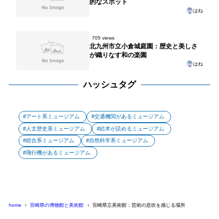
的なスポット
はね
705 views
北九州市立小倉城庭園：歴史と美しさ
が織りなす和の楽園
はね
ハッシュタグ
アート系ミュージアム
交通機関があるミュージアム
人文歴史系ミュージアム
絵本が読めるミュージアム
総合系ミュージアム
自然科学系ミュージアム
飛行機があるミュージアム
home
宮崎県の博物館と美術館
宮崎県立美術館：芸術の息吹を感じる場所