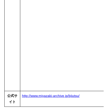
公式サ
http://www.miyazaki-archive.jp/bijutsu/
イト