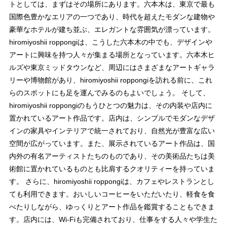
トとしては、まずはその場所にあります。六本木は、東京で最も
国際色豊かなエリアの一つであり、時代を超えたモダンな建物や
豪華なホテルが建ち並ぶ、エレガントな雰囲気が漂っています。
hiromiyoshii roppongiは、こうした六本木の中でも、デザインや
アートに興味を持つ人々が集まる場所となっています。六本木ヒ
ルズや東京ミッドタウンなど、周辺にはさまざまなアートギャラ
リーや博物館があり、hiromiyoshii roppongiを訪れる前に、これ
らのスポットにも足を運んでみるのもよいでしょう。 そして、
hiromiyoshii roppongiのもうひとつの魅力は、その内装や店内に
置かれているアート作品です。店内は、シンプルでモダンなデザ
インの家具やインテリアで統一されており、自然光が豊富な広い
空間が広がっています。また、展示されているアート作品は、国
内外の有名アーティストたちのものであり、その美術品たちは美
術館に置かれているものとも比肩するクオリティーを持っていま
す。 さらに、hiromiyoshii roppongiは、カフェやレストランとし
ても利用できます。おいしいコーヒーをいただいたり、軽食を食
べたりしながら、ゆっくりとアート作品を鑑賞することもできま
す。店内には、Wi-Fiも完備されており、仕事をする人々や学生た