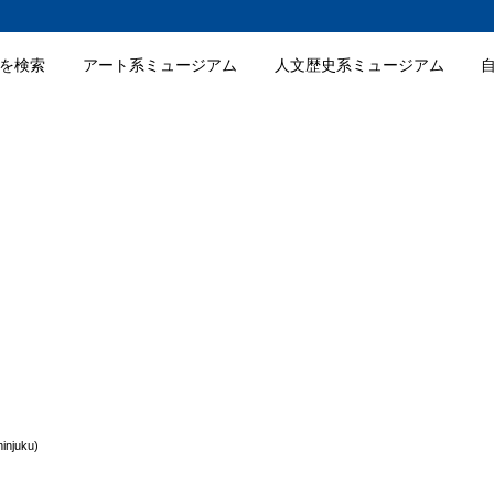
を検索
アート系ミュージアム
人文歴史系ミュージアム
 Associates (viewing room shinjuku)の入館料金
 Associates (viewing room shinjuku)の詳細情報
injuku)