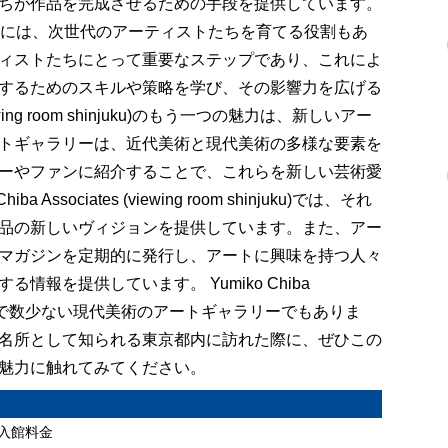
ちが作品を完成させるための手段を提供しています。
oom shinjuku)には、次世代のアーティストたちを育てる役割もあ
ィストたちにとって重要なステップであり、これによ
するためのスキルや策略を学び、その影響力を広げる
viewing room shinjuku)のもう一つの魅力は、新しいアー
トギャラリーは、近代美術と現代美術の多様な要素を
ーやファンに紹介することで、これらを新しい芸術愛
sociates (viewing room shinjuku)では、それ
品の新しいヴィジョンを提供しています。また、アー
マガジンを定期的に発行し、アートに興味を持つ人々
報を提供しています。 Yumiko Chiba
ku)は、日本国内で数少ない現代美術のアートギャラリーでもありま
名所として知られる東京都内に訪れた際に、ぜひこの
魅力に触れてみてください。
ku)の入館料金