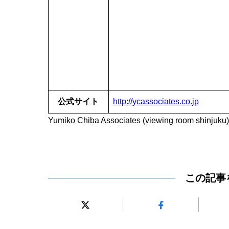
公式サイト
http://ycassociates.co.jp
Yumiko Chiba Associates (viewing room shinj
この記事