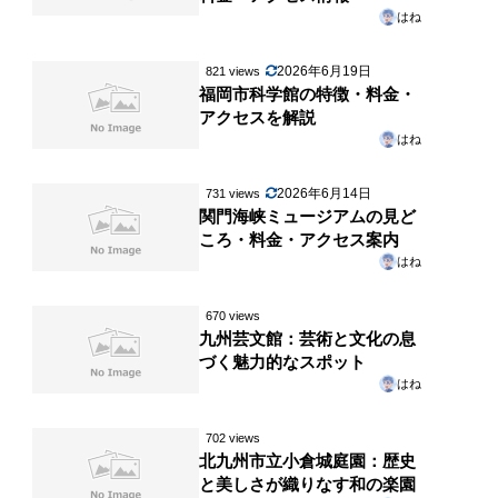
はね
2026年6月19日
821 views
福岡市科学館の特徴・料金・
アクセスを解説
はね
2026年6月14日
731 views
関門海峡ミュージアムの見ど
ころ・料金・アクセス案内
はね
670 views
九州芸文館：芸術と文化の息
づく魅力的なスポット
はね
702 views
北九州市立小倉城庭園：歴史
と美しさが織りなす和の楽園