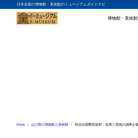
日本全国の博物館・美術館のミュージアムガイドナビ
博物館・美術館
目次
1
自然と芸術の
2
アーティスト
3
体験プログラ
4
アクセスと営
5
周辺の観光ス
6
まとめ
7
秋吉台国際芸
8
秋吉台国際芸
home
山口県の博物館と美術館
秋吉台国際芸術村：自然と芸術の調和が