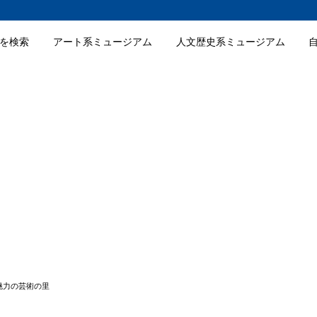
を検索
アート系ミュージアム
人文歴史系ミュージアム
共存
の創作活動
ム
業情報
ポット
術村の入館料金
術村の詳細情報
魅力の芸術の里