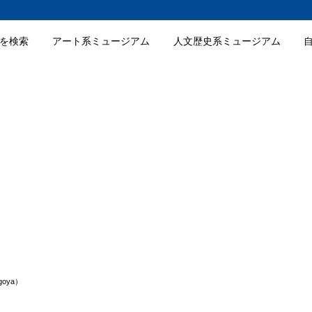
を検索
アート系ミュージアム
人文歴史系ミュージアム
aの特徴
な空間
展示会
ティストの創作活動支援
oyaのおすすめポイント
クショップ参加
のグルメやスイーツ
なイベント開催
agoya）