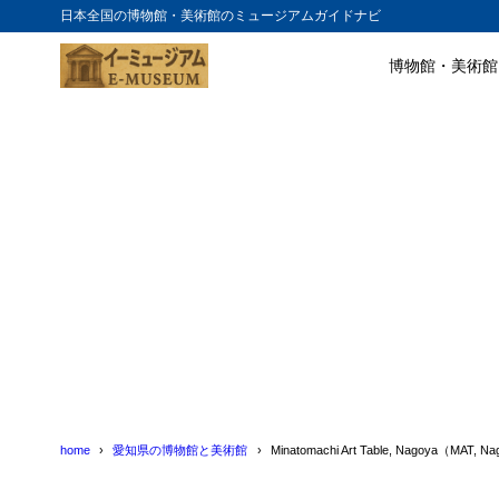
日本全国の博物館・美術館のミュージアムガイドナビ
博物館・美術館
目次
1
MAT, Nagoy
1. 開放的
1.1
2. 多彩な
1.2
3. アー
1.3
2
MAT, Nag
1. ワー
2.1
2. 地元
2.2
3. 様々
2.3
home
愛知県の博物館と美術館
Minatomachi Art Table, Nagoya（MAT, N
3
まとめ