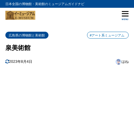
日本全国の博物館・美術館のミュージアムガイドナビ
目次
MENU
1
芸術の泉を探る
広島県の博物館と美術館
#アート系ミュージアム
2
特別展示と企画展
泉美術館
3
アート体験とワークショップ
4
2023年8月4日
はね
美術館のアクセスと周辺情報
5
まとめ
6
泉美術館の入館料金
7
泉美術館の詳細情報