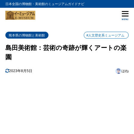
日本全国の博物館・美術館のミュージアムガイドナビ
目次
MENU
1
美術館の特徴
熊本県の博物館と美術館
#人文歴史系ミュージアム
2
コレクションと展示
島田美術館：芸術の奇跡が輝くアートの楽
3
アクセス情報
園
4
まとめ
2023年8月5日
はね
5
島田美術館の入館料金
6
島田美術館の詳細情報