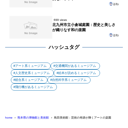
はね
699 views
北九州市立小倉城庭園：歴史と美しさ
が織りなす和の楽園
はね
ハッシュタグ
アート系ミュージアム
交通機関があるミュージアム
人文歴史系ミュージアム
絵本が読めるミュージアム
総合系ミュージアム
自然科学系ミュージアム
飛行機があるミュージアム
home
熊本県の博物館と美術館
島田美術館：芸術の奇跡が輝くアートの楽園