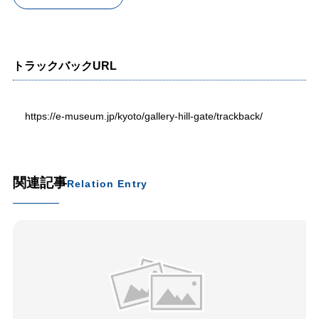
トラックバックURL
https://e-museum.jp/kyoto/gallery-hill-gate/trackback/
関連記事
Relation Entry