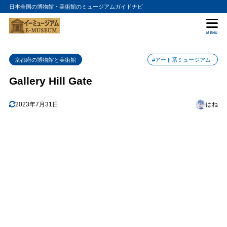
日本全国の博物館・美術館のミュージアムガイドナビ
目次
MENU
1
芸術の扉を開く
京都府の博物館と美術館
#アート系ミュージアム
2
感動のアート空間
Gallery Hill Gate
3
アクセスと情報
4
2023年7月31日
はね
Gallery Hill Gateの入館料金
5
Gallery Hill Gateの詳細情報