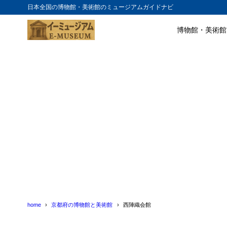
日本全国の博物館・美術館のミュージアムガイドナビ
博物館・美術館
目次
1
西陣織の歴史
2
西陣織会館の
1. 西陣
2.1
2. 西陣
2.2
3. 西陣
2.3
3
まとめ
4
西陣織会館の
5
西陣織会館の
home
京都府の博物館と美術館
西陣織会館