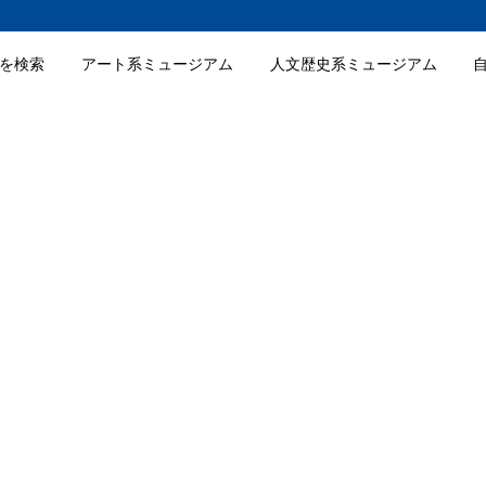
を検索
アート系ミュージアム
人文歴史系ミュージアム
と技術
特徴
織工程の展示
織工芸品の展示販売
織工芸品作り体験
入館料金
詳細情報