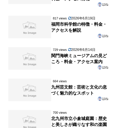
はね
2026年6月19日
817 views
福岡市科学館の特徴・料金・
アクセスを解説
はね
2026年6月14日
729 views
関門海峡ミュージアムの見ど
ころ・料金・アクセス案内
はね
664 views
九州芸文館：芸術と文化の息
づく魅力的なスポット
はね
700 views
北九州市立小倉城庭園：歴史
と美しさが織りなす和の楽園