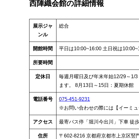
西陣織会館の詳細情報
展示ジャ
総合
ンル
開館時間
平日は10:00~16:00 土日祝は10:00~1
所要時間
定休日
毎週月曜日及び年末年始12/29～1
ます。 8月13日～15日：夏期休館
電話番号
075-451-9231
※お問い合わせの際には【イーミュ
アクセス
最寄バス停「堀川今出川」下車 徒歩
住所
〒602-8216 京都府京都市上京区