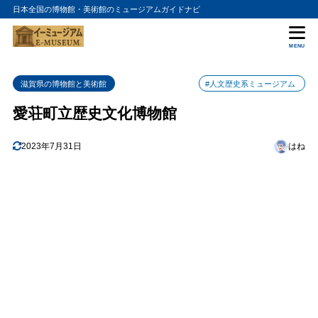
日本全国の博物館・美術館のミュージアムガイドナビ
目次
MENU
1
愛荘町の歴史と文化遺産
滋賀県の博物館と美術館
#人文歴史系ミュージアム
2
地域の宝物と展示物
愛荘町立歴史文化博物館
3
アクセスと営業情報
4
2023年7月31日
はね
愛荘町立歴史文化博物館の入館料金
5
愛荘町立歴史文化博物館の詳細情報