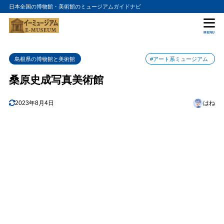
日本全国の博物館・美術館のミュージアムガイドナビ
目次
MENU
1
展示内容
島根県の博物館と美術館
#アート系ミュージアム
2
写真の力
桑原史成写真美術館
3
アクセス方法
4
2023年8月4日
はね
まとめ
5
桑原史成写真美術館の入館料金
6
桑原史成写真美術館の詳細情報