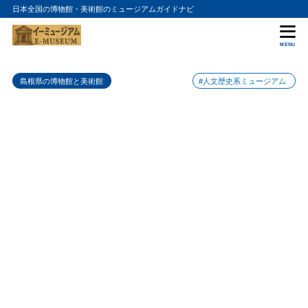
日本全国の博物館・美術館のミュージアムガイドナビ
目次
MENU
1
絲原記念館の特徴
島根県の博物館と美術館
#人文歴史系ミュージアム
2
絲原記念館のおすすめポイント
奥出雲のたたら文化を実物資料でたどれる
2.1
庭園・散策路まで含めて滞在できる
2.2
3
絲原記念館の入場料金
4
絲原記念館の詳細情報