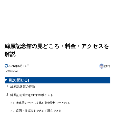
絲原記念館の見どころ・料金・アクセスを
解説
2026年6月14日
はね
738 views
目次
[閉じる]
1
絲原記念館の特徴
2
絲原記念館のおすすめポイント
奥出雲のたたら文化を実物資料でたどれる
2.1
庭園・散策路まで含めて滞在できる
2.2