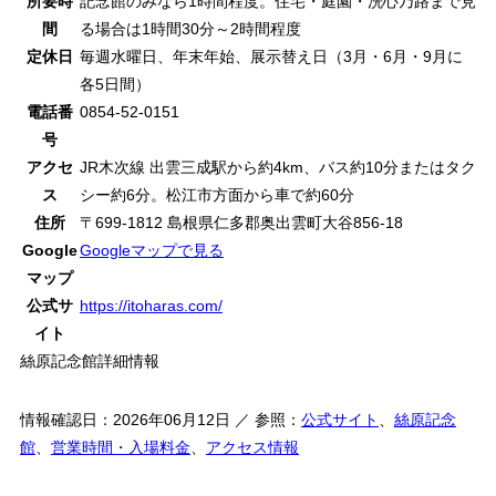
所要時
記念館のみなら1時間程度。住宅・庭園・洗心乃路まで見
間
る場合は1時間30分～2時間程度
定休日
毎週水曜日、年末年始、展示替え日（3月・6月・9月に
各5日間）
電話番
0854-52-0151
号
アクセ
JR木次線 出雲三成駅から約4km、バス約10分またはタク
ス
シー約6分。松江市方面から車で約60分
住所
〒699-1812 島根県仁多郡奥出雲町大谷856-18
Google
Googleマップで見る
マップ
公式サ
https://itoharas.com/
イト
絲原記念館詳細情報
情報確認日：2026年06月12日 ／ 参照：
公式サイト
、
絲原記念
館
、
営業時間・入場料金
、
アクセス情報