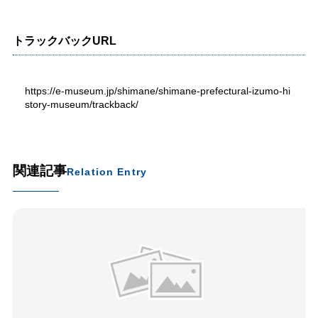
トラックバックURL
https://e-museum.jp/shimane/shimane-prefectural-izumo-hi
story-museum/trackback/
関連記事
Relation Entry