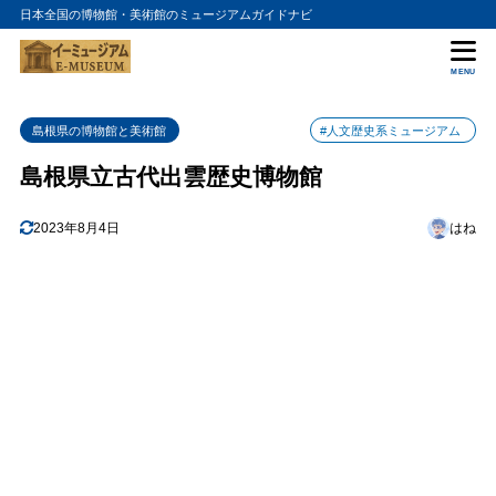
日本全国の博物館・美術館のミュージアムガイドナビ
目次
MENU
1
展示内容
島根県の博物館と美術館
#人文歴史系ミュージアム
2
体験と学習
島根県立古代出雲歴史博物館
3
アクセス方法
4
2023年8月4日
はね
まとめ
5
島根県立古代出雲歴史博物館の入館料金
6
島根県立古代出雲歴史博物館の詳細情報