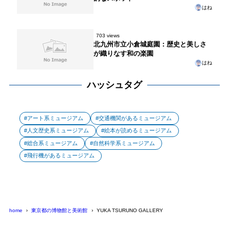
はね
703 views
北九州市立小倉城庭園：歴史と美しさ
が織りなす和の楽園
はね
ハッシュタグ
アート系ミュージアム
交通機関があるミュージアム
人文歴史系ミュージアム
絵本が読めるミュージアム
総合系ミュージアム
自然科学系ミュージアム
飛行機があるミュージアム
home
東京都の博物館と美術館
YUKA TSURUNO GALLERY