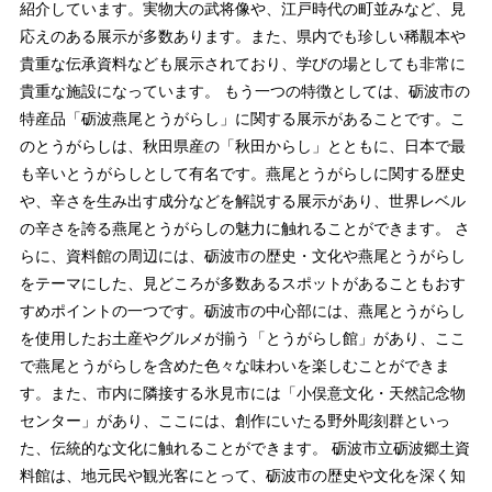
紹介しています。実物大の武将像や、江戸時代の町並みなど、見
応えのある展示が多数あります。また、県内でも珍しい稀覯本や
貴重な伝承資料なども展示されており、学びの場としても非常に
貴重な施設になっています。 もう一つの特徴としては、砺波市の
特産品「砺波燕尾とうがらし」に関する展示があることです。こ
のとうがらしは、秋田県産の「秋田からし」とともに、日本で最
も辛いとうがらしとして有名です。燕尾とうがらしに関する歴史
や、辛さを生み出す成分などを解説する展示があり、世界レベル
の辛さを誇る燕尾とうがらしの魅力に触れることができます。 さ
らに、資料館の周辺には、砺波市の歴史・文化や燕尾とうがらし
をテーマにした、見どころが多数あるスポットがあることもおす
すめポイントの一つです。砺波市の中心部には、燕尾とうがらし
を使用したお土産やグルメが揃う「とうがらし館」があり、ここ
で燕尾とうがらしを含めた色々な味わいを楽しむことができま
す。また、市内に隣接する氷見市には「小俣意文化・天然記念物
センター」があり、ここには、創作にいたる野外彫刻群といっ
た、伝統的な文化に触れることができます。 砺波市立砺波郷土資
料館は、地元民や観光客にとって、砺波市の歴史や文化を深く知