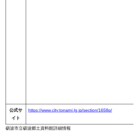
公式サ
https://www.city.tonami.lg.jp/section/1658p/
イト
砺波市立砺波郷土資料館詳細情報