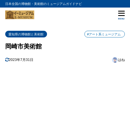
日本全国の博物館・美術館のミュージアムガイドナビ
目次
MENU
1
建物の特徴
愛知県の博物館と美術館
#アート系ミュージアム
2
コレクション
岡崎市美術館
3
おすすめポイント
1. 特別展示
3.1
2023年7月31日
はね
2. 子供向けのプログラム
3.2
3. 河川散策
3.3
4
まとめ
5
岡崎市美術館の入館料金
6
岡崎市美術館の詳細情報