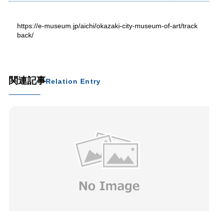
https://e-museum.jp/aichi/okazaki-city-museum-of-art/track
back/
関連記事
Relation Entry