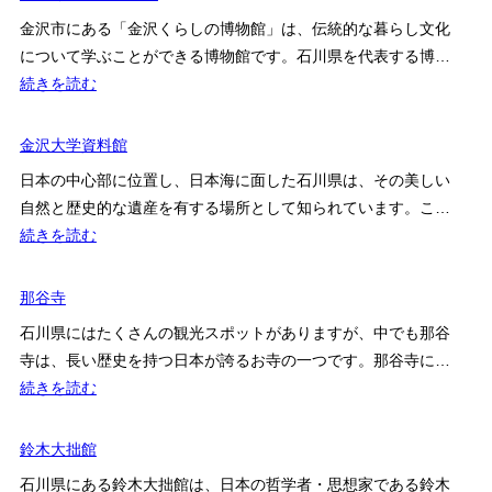
吉
ア
美
金沢市にある「金沢くらしの博物館」は、伝統的な暮らし文化
郎・
ク
術
について学ぶことができる博物館です。石川県を代表する博…
吉
セ
館
:
続きを読む
生
ス
金
記
案
沢
金沢大学資料館
念
内
く
金
日本の中心部に位置し、日本海に面した石川県は、その美しい
ら
沢
自然と歴史的な遺産を有する場所として知られています。こ…
し
建
:
続きを読む
の
築
金
博
館
沢
那谷寺
物
大
館
石川県にはたくさんの観光スポットがありますが、中でも那谷
学
寺は、長い歴史を持つ日本が誇るお寺の一つです。那谷寺に…
資
:
続きを読む
料
那
館
谷
鈴木大拙館
寺
石川県にある鈴木大拙館は、日本の哲学者・思想家である鈴木