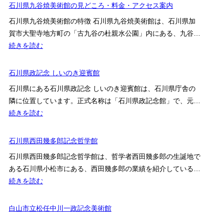
研
松
石川県九谷焼美術館の見どころ・料金・アクセス案内
念
究
市
美
石川県九谷焼美術館の特徴 石川県九谷焼美術館は、石川県加
所
立
術
賀市大聖寺地方町の「古九谷の杜親水公園」内にある、九谷…
博
館
:
続きを読む
物
石
館
川
石川県政記念 しいのき迎賓館
県
石川県にある石川県政記念 しいのき迎賓館は、石川県庁舎の
九
隣に位置しています。正式名称は「石川県政記念館」で、元…
谷
:
続きを読む
焼
石
美
川
石川県西田幾多郎記念哲学館
術
県
館
石川県西田幾多郎記念哲学館は、哲学者西田幾多郎の生誕地で
政
の
ある石川県小松市にある、西田幾多郎の業績を紹介している…
記
見
:
続きを読む
念
ど
石
し
こ
川
白山市立松任中川一政記念美術館
い
ろ・
県