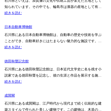
石川県といえば、加賀藩の文化や伝統工芸が栄えた土地として
セ
涌
知られています。その中でも、輪島市は漆器の産地として有…
ス
夢
:
続きを読む
案
二
石
内
館
川
日本自動車博物館
県
石川県にある日本自動車博物館は、自動車の歴史や技術を学ぶ
輪
ことができ、自動車好きにはたまらない魅力的な施設です。…
島
:
続きを読む
漆
日
芸
本
徳田秋聲記念館
美
自
術
石川県にある徳田秋聲記念館は、日本近代文学史に名を残す小
動
館
説家である徳田秋聲を記念し、彼の生涯と作品を展示する施…
車
:
続きを読む
博
徳
物
田
成巽閣
館
秋
石川県にある成巽閣は、江戸時代から現代まで続く伝統的な建
聲
築スタイルで作られた美しい建物です。この建物は、木造の…