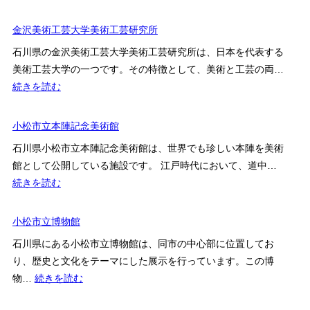
ど
泉
の
こ
鏡
金沢美術工芸大学美術工芸研究所
見
ろ・
花
ど
石川県の金沢美術工芸大学美術工芸研究所は、日本を代表する
料
記
こ
美術工芸大学の一つです。その特徴として、美術と工芸の両…
金・
念
ろ・
:
続きを読む
ア
館
料
金
ク
金・
沢
小松市立本陣記念美術館
セ
ア
美
ス
石川県小松市立本陣記念美術館は、世界でも珍しい本陣を美術
ク
術
案
館として公開している施設です。 江戸時代において、道中…
セ
工
内
:
続きを読む
ス
芸
小
案
大
松
小松市立博物館
内
学
市
美
石川県にある小松市立博物館は、同市の中心部に位置してお
立
術
り、歴史と文化をテーマにした展示を行っています。この博
本
工
:
物…
続きを読む
陣
芸
小
記