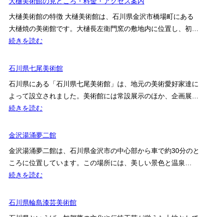
大樋美術館の見どころ・料金・アクセス案内
ア
箔
犀
ク
工
大樋美術館の特徴 大樋美術館は、石川県金沢市橋場町にある
星
セ
芸
大樋焼の美術館です。大樋長左衛門窯の敷地内に位置し、初…
記
ス
館
:
続きを読む
念
を
の
大
館
解
展
樋
石川県七尾美術館
説
示・
美
石川県にある「石川県七尾美術館」は、地元の美術愛好家達に
料
術
よって設立されました。美術館には常設展示のほか、企画展…
金・
館
:
続きを読む
ア
の
石
ク
見
川
金沢湯涌夢二館
セ
ど
県
ス
こ
金沢湯涌夢二館は、石川県金沢市の中心部から車で約30分のと
七
を
ろ・
ころに位置しています。この場所には、美しい景色と温泉…
尾
解
料
:
続きを読む
美
説
金・
金
術
ア
沢
石川県輪島漆芸美術館
館
ク
湯