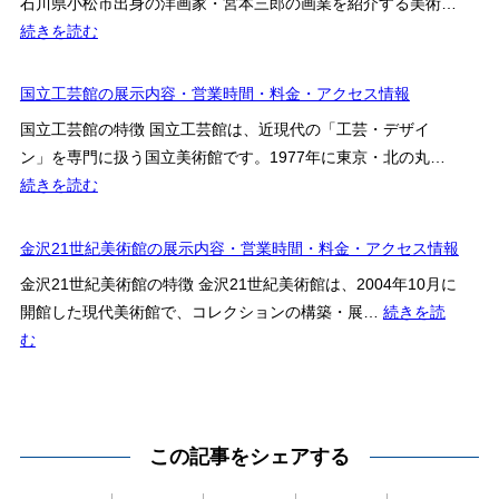
石川県小松市出身の洋画家・宮本三郎の画業を紹介する美術…
中
術
:
続きを読む
村
館
小
記
の
松
国立工芸館の展示内容・営業時間・料金・アクセス情報
念
見
市
美
国立工芸館の特徴 国立工芸館は、近現代の「工芸・デザイ
ど
立
術
ン」を専門に扱う国立美術館です。1977年に東京・北の丸…
こ
宮
館
:
続きを読む
ろ・
本
国
料
三
立
金沢21世紀美術館の展示内容・営業時間・料金・アクセス情報
金・
郎
工
ア
美
金沢21世紀美術館の特徴 金沢21世紀美術館は、2004年10月に
芸
ク
術
開館した現代美術館で、コレクションの構築・展…
続きを読
館
セ
館
:
む
の
ス
の
金
展
案
特
沢
示
内
徴・
21
内
料
世
この記事をシェアする
容・
金・
紀
営