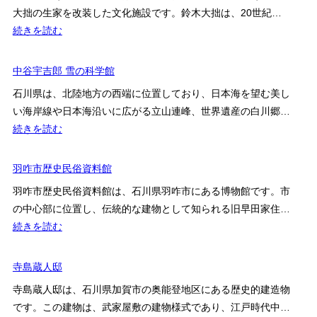
大拙の生家を改装した文化施設です。鈴木大拙は、20世紀…
:
続きを読む
鈴
木
中谷宇吉郎 雪の科学館
大
石川県は、北陸地方の西端に位置しており、日本海を望む美し
拙
い海岸線や日本海沿いに広がる立山連峰、世界遺産の白川郷…
館
:
続きを読む
中
谷
羽咋市歴史民俗資料館
宇
羽咋市歴史民俗資料館は、石川県羽咋市にある博物館です。市
吉
の中心部に位置し、伝統的な建物として知られる旧早田家住…
郎
:
続きを読む
雪
羽
の
咋
寺島蔵人邸
科
市
学
寺島蔵人邸は、石川県加賀市の奥能登地区にある歴史的建造物
歴
館
です。この建物は、武家屋敷の建物様式であり、江戸時代中…
史