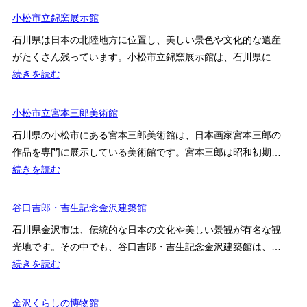
川
小松市立錦窯展示館
県
石川県は日本の北陸地方に位置し、美しい景色や文化的な遺産
立
がたくさん残っています。小松市立錦窯展示館は、石川県に…
尾
:
続きを読む
小
小
屋
松
小松市立宮本三郎美術館
鉱
市
山
石川県の小松市にある宮本三郎美術館は、日本画家宮本三郎の
立
資
作品を専門に展示している美術館です。宮本三郎は昭和初期…
錦
料
:
続きを読む
窯
館
小
展
の
松
谷口吉郎・吉生記念金沢建築館
示
見
市
館
石川県金沢市は、伝統的な日本の文化や美しい景観が有名な観
ど
立
光地です。その中でも、谷口吉郎・吉生記念金沢建築館は、…
こ
宮
:
続きを読む
ろ・
本
谷
料
三
口
金沢くらしの博物館
金・
郎