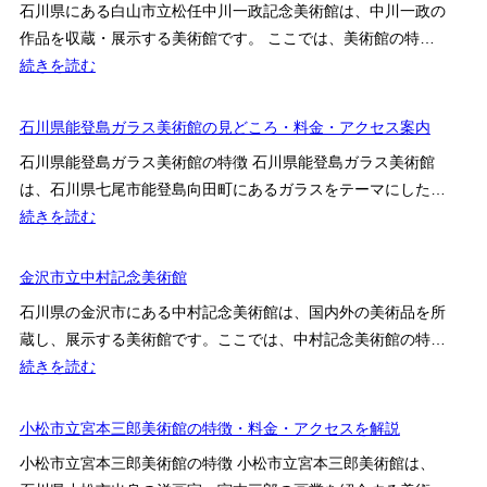
の
石川県にある白山市立松任中川一政記念美術館は、中川一政の
料
西
き
作品を収蔵・展示する美術館です。 ここでは、美術館の特…
金・
田
迎
:
続きを読む
ア
幾
賓
白
ク
多
館
山
石川県能登島ガラス美術館の見どころ・料金・アクセス案内
セ
郎
市
ス
記
石川県能登島ガラス美術館の特徴 石川県能登島ガラス美術館
立
案
念
は、石川県七尾市能登島向田町にあるガラスをテーマにした…
松
内
哲
:
続きを読む
任
学
石
中
館
川
金沢市立中村記念美術館
川
県
一
石川県の金沢市にある中村記念美術館は、国内外の美術品を所
能
政
蔵し、展示する美術館です。ここでは、中村記念美術館の特…
登
記
:
続きを読む
島
念
金
ガ
美
沢
小松市立宮本三郎美術館の特徴・料金・アクセスを解説
ラ
術
市
ス
小松市立宮本三郎美術館の特徴 小松市立宮本三郎美術館は、
館
立
美