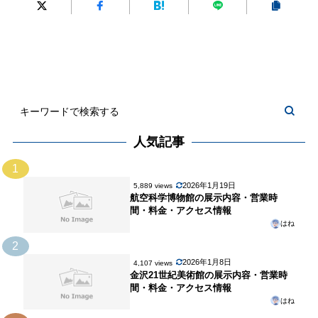
ア
美
業
ク
術
時
セ
館
間・
ス
の
料
を
展
金・
解
示
ア
説
内
ク
容・
セ
人気記事
営
ス
業
1
情
時
2026年1月19日
5,889 views
報
航空科学博物館の展示内容・営業時
間・
間・料金・アクセス情報
料
はね
金・
2
ア
2026年1月8日
4,107 views
ク
金沢21世紀美術館の展示内容・営業時
セ
間・料金・アクセス情報
はね
ス