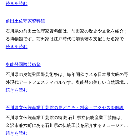
:
続きを読む
民
寺
俗
島
前田土佐守家資料館
資
蔵
料
石川県の前田土佐守家資料館は、前田家の歴史や文化を紹介す
人
館
る博物館です。前田家は江戸時代に加賀藩を支配した名家で…
邸
:
続きを読む
前
田
奥能登国際芸術祭
土
石川県の奥能登国際芸術祭は、毎年開催される日本最大級の野
佐
外現代アートフェスティバルです。奥能登の美しい自然環境…
守
:
続きを読む
家
奥
資
能
石川県立伝統産業工芸館の見どころ・料金・アクセスを解説
料
登
館
石川県立伝統産業工芸館の特徴 石川県立伝統産業工芸館は、
国
金沢市兼六町にある石川県の伝統工芸を紹介するミュージア…
際
:
続きを読む
芸