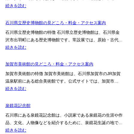
記
:
続きを読む
念
成
館
巽
石川県立歴史博物館の見どころ・料金・アクセス案内
閣
石川県立歴史博物館の特徴 石川県立歴史博物館は、石川県金
沢市出羽町にある歴史博物館です。常設展では、原始・古代…
:
続きを読む
石
川
加賀市美術館の見どころ・料金・アクセス案内
県
加賀市美術館の特徴 加賀市美術館は、石川県加賀市のJR加賀
立
温泉駅前にある総合美術館です。公式サイトでは、加賀市…
歴
:
続きを読む
史
加
博
賀
泉鏡花記念館
物
市
館
石川県にある泉鏡花記念館は、小説家である泉鏡花の生涯や作
美
の
品、文化、人物像などを紹介するために、泉鏡花生誕の地で…
術
見
:
続きを読む
館