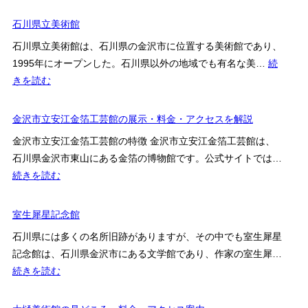
石
術
川
石川県立美術館
祭
県
石川県立美術館は、石川県の金沢市に位置する美術館であり、
立
1995年にオープンした。石川県以外の地域でも有名な美…
続
伝
:
きを読む
統
石
産
川
金沢市立安江金箔工芸館の展示・料金・アクセスを解説
業
県
工
金沢市立安江金箔工芸館の特徴 金沢市立安江金箔工芸館は、
立
芸
石川県金沢市東山にある金箔の博物館です。公式サイトでは…
美
館
:
続きを読む
術
の
金
館
見
沢
室生犀星記念館
ど
市
石川県には多くの名所旧跡がありますが、その中でも室生犀星
こ
立
記念館は、石川県金沢市にある文学館であり、作家の室生犀…
ろ・
安
:
続きを読む
料
江
室
金・
金
生