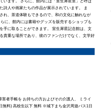
ています。 さらに、館内には「室生犀星室」と呼ば
た詩人や画家たちの作品が展示されています。 ま
され、茶道体験もできるので、和の文化に触れなが
さらに、館内には書籍やグッズを販売するショップも
を手に取ることができます。 室生犀星記念館は、文
る貴重な場所であり、彼のファンだけでなく、文学好
以上・障害者手帳を お持ちの方およびその介護人、 ミライ
祝日無料) 高校生以下 無料 ※城下まち金沢周遊バス1日