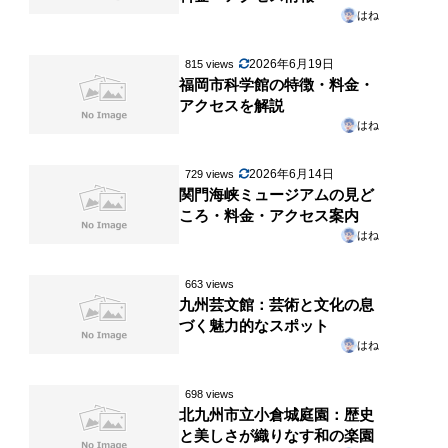
はね
2026年6月19日
815 views
福岡市科学館の特徴・料金・
アクセスを解説
はね
2026年6月14日
729 views
関門海峡ミュージアムの見ど
ころ・料金・アクセス案内
はね
663 views
九州芸文館：芸術と文化の息
づく魅力的なスポット
はね
698 views
北九州市立小倉城庭園：歴史
と美しさが織りなす和の楽園