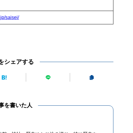
p/saisei/
をシェアする
事を書いた人