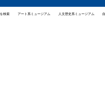
を検索
アート系ミュージアム
人文歴史系ミュージアム
館の入館料金
館の詳細情報