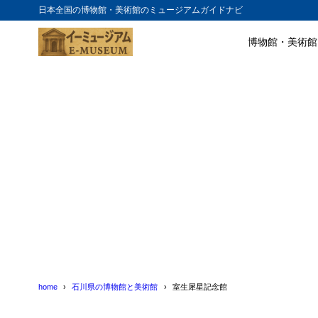
日本全国の博物館・美術館のミュージアムガイドナビ
博物館・美術館
目次
1
室生犀星記念
2
室生犀星記念
home
石川県の博物館と美術館
室生犀星記念館