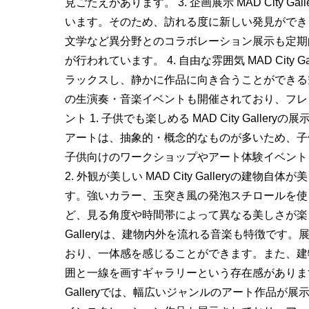
見ごたえがあります。 3. 企画展示 MAD City
います。そのため、訪れる度に新しい発見ができ
文学など異分野とのコラボレーション展示も定期
が行われています。 4. 自由な雰囲気 MAD Cit
ラックスし、静かに作品に向き合うことができる
の生演奏・音楽イベントも開催されており、フレ
ント 1. 子供でも楽しめる MAD City Gal
アートは、抽象的・概念的なものが多いため、子
子供向けのワークショップやアート体験イベント
2. 外観が美しい MAD City Galleryの
す。強いカラー、玉突き風の発泡スチロールを使
ど、見る角度や時間帯によって異なる美しさが楽しめま
Galleryは、建物内外を流れる音楽も特徴です
おり、一体感を感じることができます。また、建
囲と一線を画すギャラリーという存在感があります。 
Galleryでは、幅広いジャンルのアート作品が