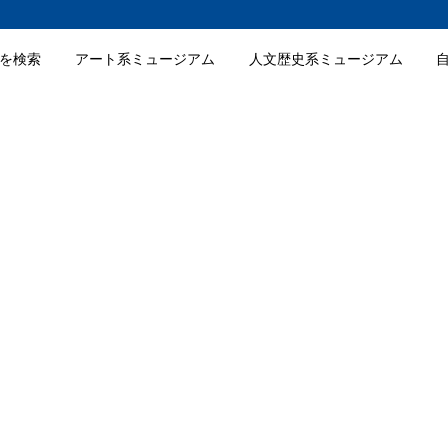
を検索
アート系ミュージアム
人文歴史系ミュージアム
alleryの入館料金
alleryの詳細情報