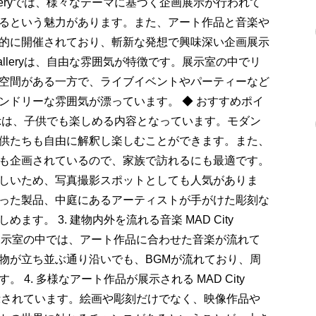
 Galleryでは、様々なテーマに基づく企画展示が行われて
るという魅力があります。また、アート作品と音楽や
的に開催されており、斬新な発想で興味深い企画展示
y Galleryは、自由な雰囲気が特徴です。展示室の中でリ
空間がある一方で、ライブイベントやパーティーなど
ンドリーな雰囲気が漂っています。 ◆ おすすめポイ
leryの展示は、子供でも楽しめる内容となっています。モダン
供たちも自由に解釈し楽しむことができます。また、
も企画されているので、家族で訪れるにも最適です。
建物自体が美しいため、写真撮影スポットとしても人気がありま
った製品、中庭にあるアーティストが手がけた彫刻な
す。 3. 建物内外を流れる音楽 MAD City
。展示室の中では、アート作品に合わせた音楽が流れて
物が立ち並ぶ通り沿いでも、BGMが流れており、周
4. 多様なアート作品が展示される MAD City
展示されています。絵画や彫刻だけでなく、映像作品や