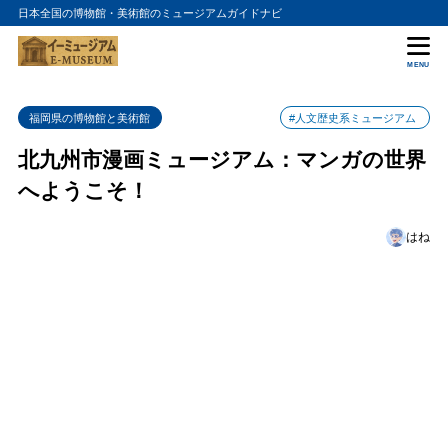
日本全国の博物館・美術館のミュージアムガイドナビ
目次
MENU
1
マンガの歴史
福岡県の博物館と美術館
#人文歴史系ミュージアム
2
展示コレクション
北九州市漫画ミュージアム：マンガの世界
3
マンガアート体験
へようこそ！
4
アクセス情報
はね
5
まとめ
6
北九州市漫画ミュージアムの入館料金
7
北九州市漫画ミュージアムの詳細情報