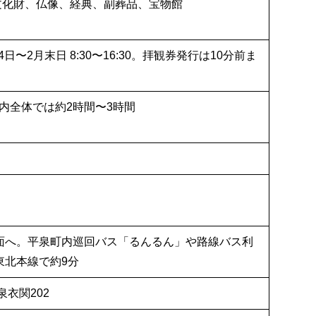
文化財、仏像、経典、副葬品、宝物館
1月4日〜2月末日 8:30〜16:30。拝観券発行は10分前ま
内全体では約2時間〜3時間
面へ。平泉町内巡回バス「るんるん」や路線バス利
東北本線で約9分
泉衣関202