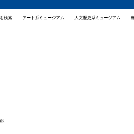
を検索
アート系ミュージアム
人文歴史系ミュージアム
の特徴
のおすすめポイント
の入場料金
の詳細情報
解説