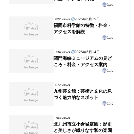
はね
2026年6月19日
822 views
福岡市科学館の特徴・料金・
アクセスを解説
はね
2026年6月14日
734 views
関門海峡ミュージアムの見ど
ころ・料金・アクセス案内
はね
672 views
九州芸文館：芸術と文化の息
づく魅力的なスポット
はね
703 views
北九州市立小倉城庭園：歴史
と美しさが織りなす和の楽園