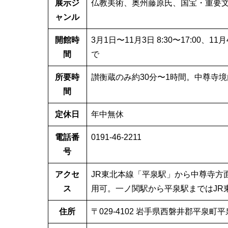
展示ジ
仏教美術、奥州藤原氏、国宝・重要
ャンル
開館時
3月1日〜11月3日 8:30〜17:00、1
間
で
所要時
讃衡蔵のみ約30分〜1時間。中尊寺境
間
定休日
年中無休
電話番
0191-46-2211
号
アクセ
JR東北本線「平泉駅」から中尊寺方
ス
用可。一ノ関駅から平泉駅まではJR
住所
〒029-4102 岩手県西磐井郡平泉町平