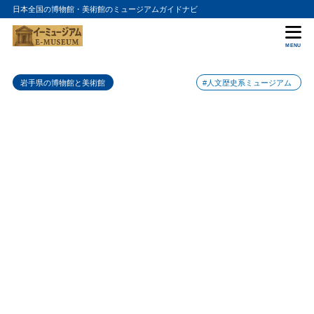
日本全国の博物館・美術館のミュージアムガイドナビ
目次
MENU
1
御所野縄文博物館の特徴
岩手県の博物館と美術館
#人文歴史系ミュージアム
2
御所野縄文博物館のおすすめポイント
3
御所野縄文博物館の入場料金
4
御所野縄文博物館の詳細情報