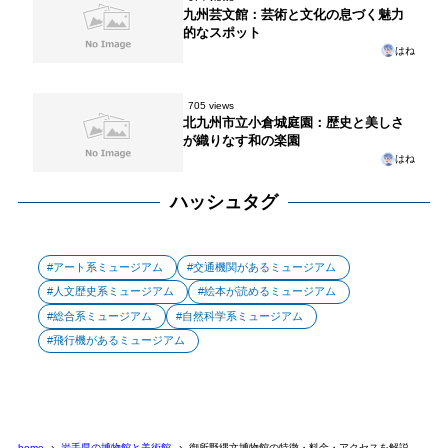
九州芸文館：芸術と文化の息づく魅力
的なスポット
はね
705 views
北九州市立小倉城庭園：歴史と美しさ
が織りなす和の楽園
はね
ハッシュタグ
アート系ミュージアム
交通機関があるミュージアム
人文歴史系ミュージアム
絵本が読めるミュージアム
総合系ミュージアム
自然科学系ミュージアム
飛行機があるミュージアム
home
岩手県の博物館と美術館
御所野縄文博物館の特徴・料金・アクセスを解説