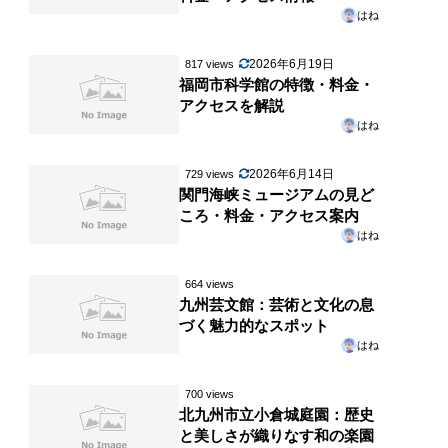
はね
2026年6月19日
817 views
福岡市科学館の特徴・料金・
アクセスを解説
はね
2026年6月14日
729 views
関門海峡ミュージアムの見ど
ころ・料金・アクセス案内
はね
664 views
九州芸文館：芸術と文化の息
づく魅力的なスポット
はね
700 views
北九州市立小倉城庭園：歴史
と美しさが織りなす和の楽園