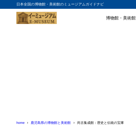
日本全国の博物館・美術館のミュージアムガイドナビ
博物館・美術館
目次
1
歴史の軌跡
2
伝統の文化
3
体験プログラ
4
アクセス情報
5
まとめ
6
尚古集成館の
7
尚古集成館の
home
鹿児島県の博物館と美術館
尚古集成館：歴史と伝統の宝庫