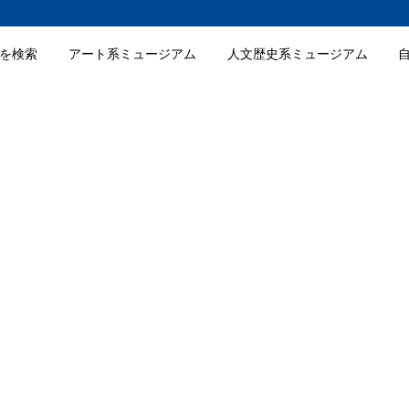
を検索
アート系ミュージアム
人文歴史系ミュージアム
ム
入館料金
詳細情報