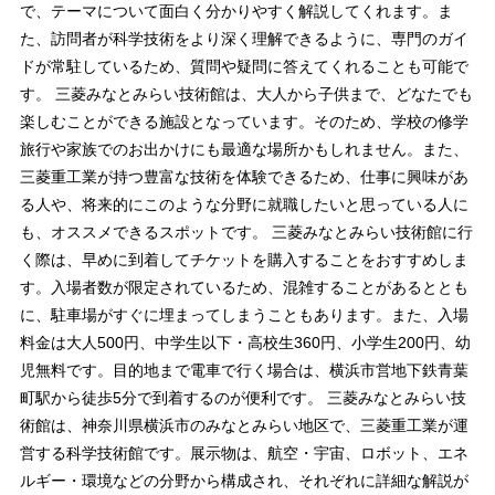
で、テーマについて面白く分かりやすく解説してくれます。ま
た、訪問者が科学技術をより深く理解できるように、専門のガイ
ドが常駐しているため、質問や疑問に答えてくれることも可能で
す。 三菱みなとみらい技術館は、大人から子供まで、どなたでも
楽しむことができる施設となっています。そのため、学校の修学
旅行や家族でのお出かけにも最適な場所かもしれません。また、
三菱重工業が持つ豊富な技術を体験できるため、仕事に興味があ
る人や、将来的にこのような分野に就職したいと思っている人に
も、オススメできるスポットです。 三菱みなとみらい技術館に行
く際は、早めに到着してチケットを購入することをおすすめしま
す。入場者数が限定されているため、混雑することがあるととも
に、駐車場がすぐに埋まってしまうこともあります。また、入場
料金は大人500円、中学生以下・高校生360円、小学生200円、幼
児無料です。目的地まで電車で行く場合は、横浜市営地下鉄青葉
町駅から徒歩5分で到着するのが便利です。 三菱みなとみらい技
術館は、神奈川県横浜市のみなとみらい地区で、三菱重工業が運
営する科学技術館です。展示物は、航空・宇宙、ロボット、エネ
ルギー・環境などの分野から構成され、それぞれに詳細な解説が