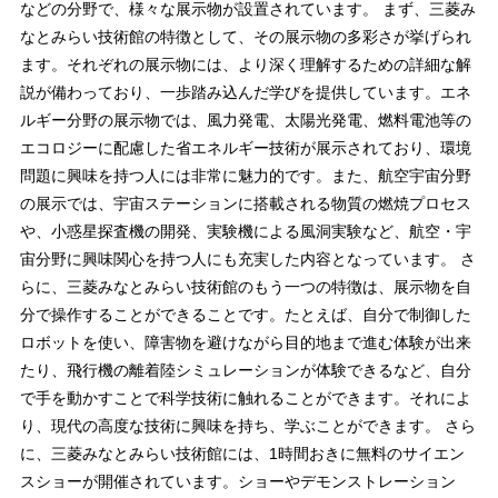
などの分野で、様々な展示物が設置されています。 まず、三菱み
なとみらい技術館の特徴として、その展示物の多彩さが挙げられ
ます。それぞれの展示物には、より深く理解するための詳細な解
説が備わっており、一歩踏み込んだ学びを提供しています。エネ
ルギー分野の展示物では、風力発電、太陽光発電、燃料電池等の
エコロジーに配慮した省エネルギー技術が展示されており、環境
問題に興味を持つ人には非常に魅力的です。また、航空宇宙分野
の展示では、宇宙ステーションに搭載される物質の燃焼プロセス
や、小惑星探査機の開発、実験機による風洞実験など、航空・宇
宙分野に興味関心を持つ人にも充実した内容となっています。 さ
らに、三菱みなとみらい技術館のもう一つの特徴は、展示物を自
分で操作することができることです。たとえば、自分で制御した
ロボットを使い、障害物を避けながら目的地まで進む体験が出来
たり、飛行機の離着陸シミュレーションが体験できるなど、自分
で手を動かすことで科学技術に触れることができます。それによ
り、現代の高度な技術に興味を持ち、学ぶことができます。 さら
に、三菱みなとみらい技術館には、1時間おきに無料のサイエン
スショーが開催されています。ショーやデモンストレーション