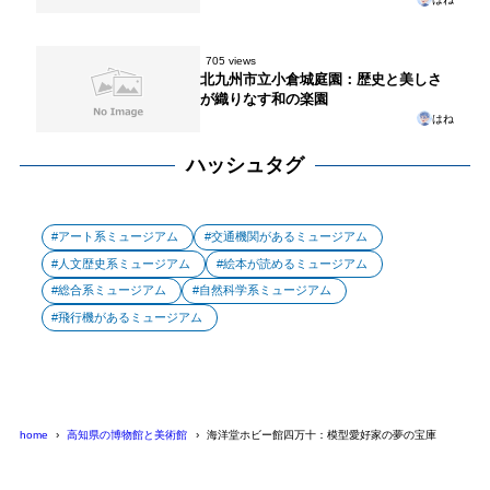
705 views
北九州市立小倉城庭園：歴史と美しさ
が織りなす和の楽園
はね
ハッシュタグ
アート系ミュージアム
交通機関があるミュージアム
人文歴史系ミュージアム
絵本が読めるミュージアム
総合系ミュージアム
自然科学系ミュージアム
飛行機があるミュージアム
home
高知県の博物館と美術館
海洋堂ホビー館四万十：模型愛好家の夢の宝庫