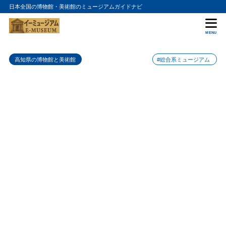
日本全国の博物館・美術館のミュージアムガイドナビ
目次
MENU
1
海洋堂とは
高知県の博物館と美術館
#総合系ミュージアム
2
展示内容
3
アクセス情報
4
海洋堂ホビー館四万十の入館料金
5
海洋堂ホビー館四万十の詳細情報