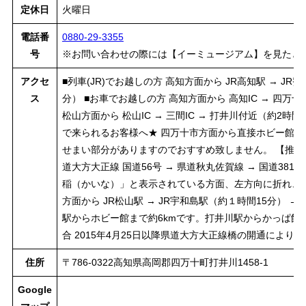
定休日
火曜日
電話番
0880-29-3355
号
※お問い合わせの際には【イーミュージアム】を見たと
アクセ
■列車(JR)でお越しの方 高知方面から JR高知駅 → JR
ス
分） ■お車でお越しの方 高知方面から 高知IC → 四万十
松山方面から 松山IC → 三間IC → 打井川付近（約2時
で来られるお客様へ★ 四万十市方面から直接ホビー館前
せまい部分がありますのでおすすめ致しません。 【推奨コース
道大方大正線 国道56号 → 県道秋丸佐賀線 → 国道381
稲（かいな）」と表示されている方面、左方向に折れ、
方面から JR松山駅 → JR宇和島駅（約１時間15分） →
駅からホビー館まで約6kmです。打井川駅からかっぱ館ま
合 2015年4月25日以降県道大方大正線橋の開通によ
住所
〒786-0322高知県高岡郡四万十町打井川1458-1
Google