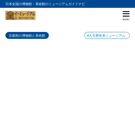
日本全国の博物館・美術館のミュージアムガイドナビ
目次
MENU
1
特徴
京都府の博物館と美術館
#人文歴史系ミュージアム
2
おすすめポイント
1. 鳳凰堂内部の美しさを鑑賞する
2.1
2. 飛翔鳳凰庭園を散策する
2.2
3. 平等院の歴史と文化に触れる
2.3
4. 辻利茶舗で抹茶スイーツや和菓子を楽しむ
2.4
3
まとめ
4
平等院の入館料金
5
平等院の詳細情報