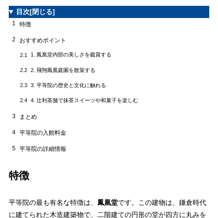
目次
[閉じる]
1
特徴
2
おすすめポイント
1. 鳳凰堂内部の美しさを鑑賞する
2.1
2. 飛翔鳳凰庭園を散策する
2.2
3. 平等院の歴史と文化に触れる
2.3
4. 辻利茶舗で抹茶スイーツや和菓子を楽しむ
2.4
3
まとめ
4
平等院の入館料金
5
平等院の詳細情報
特徴
平等院の最も有名な特徴は、
鳳凰堂
です。この建物は、鎌倉時代
に建てられた木造建築物で、二階建ての円形の堂が四方に丸みを