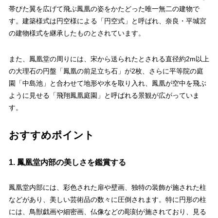
帯びた翼を広げて飛ぶ鳳凰の姿をかたどった唯一無二の建物で
す。建築様式は円空様による「円空式」と呼ばれ、奈良・平城宮
の建物様式を継承したものとされています。
また、鳳凰堂の周りには、宋から送られたとされる直径約2m以上
の大理石の円盤「鳳凰の前足立ち石」が2枚、さらに平等院の庭
園「中島池」と合わせて地形や水を取り入れ、鳳凰が空中を飛ぶ
ように見せる「飛翔鳳凰庭園」と呼ばれる景観が広がっていま
す。
おすすめポイント
1. 鳳凰堂内部の美しさを鑑賞する
鳳凰堂内部には、彩色された扉や壁画、独特の装飾が施された柱
などがあり、美しい芸術品の数々に圧倒されます。特に円形の柱
には、鳥獣戯画や細密画、仏像などの彫刻が施されており、見る