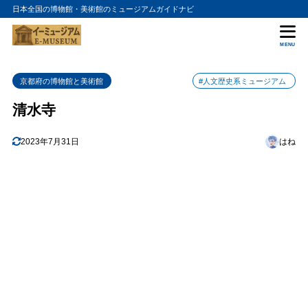
日本全国の博物館・美術館のミュージアムガイドナビ
目次
MENU
1
歴史と文化の薫り
京都府の博物館と美術館
#人文歴史系ミュージアム
2
絶景の眺め
清水寺
3
アクセスと営業情報
4
2023年7月31日
はね
清水寺の入館料金
5
清水寺の詳細情報