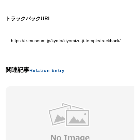
トラックバックURL
https://e-museum.jp/kyoto/kiyomizu-ji-temple/trackback/
関連記事
Relation Entry