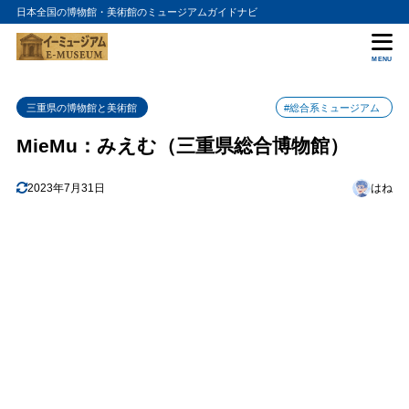
日本全国の博物館・美術館のミュージアムガイドナビ
目次
MENU
1
特徴
三重県の博物館と美術館
#総合系ミュージアム
2
おすすめポイント
MieMu：みえむ（三重県総合博物館）
1. 建物のデザイン
2.1
2. イベントの開催
2.2
2023年7月31日
はね
3. 休憩スペース
2.3
4. 交通アクセス
2.4
3
まとめ
4
MieMu：みえむ（三重県総合博物館）の入館料金
5
MieMu：みえむ（三重県総合博物館）の詳細情報