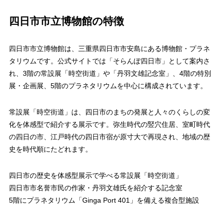
四日市市立博物館の特徴
四日市市立博物館は、三重県四日市市安島にある博物館・プラネ
タリウムです。公式サイトでは「そらんぽ四日市」として案内さ
れ、3階の常設展「時空街道」や「丹羽文雄記念室」、4階の特別
展・企画展、5階のプラネタリウムを中心に構成されています。
常設展「時空街道」は、四日市のまちの発展と人々のくらしの変
化を体感型で紹介する展示です。弥生時代の竪穴住居、室町時代
の四日の市、江戸時代の四日市宿が原寸大で再現され、地域の歴
史を時代順にたどれます。
四日市の歴史を体感型展示で学べる常設展「時空街道」
四日市市名誉市民の作家・丹羽文雄氏を紹介する記念室
5階にプラネタリウム「Ginga Port 401」を備える複合型施設