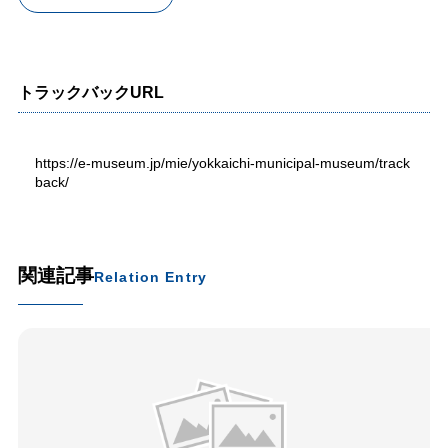
トラックバックURL
https://e-museum.jp/mie/yokkaichi-municipal-museum/track
back/
関連記事
Relation Entry