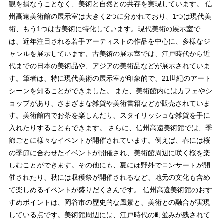
観を損なうことなく、美術と自然との共存を実現しています。 信
州高遠美術館の展示室は大きく2つに分かれており、1つは現代美
術、もう1つは古美術に特化しています。現代美術の展示室で
は、近年注目される若手アーティストの作品を中心に、多様なジ
ャンルを展示しています。古美術の展示室では、江戸時代から近
代までの日本の美術品や、アジアの美術品などが展示されていま
す。筆者は、特に現代美術の展示室が印象的で、21世紀のアート
シーンを知ることができました。 また、美術館内にはカフェやシ
ョップがあり、さまざまな雑貨や美術書籍などが販売されていま
す。美術館内でお茶を楽しんだり、スタイリッシュな雑貨を手に
入れたりすることもできます。 さらに、信州高遠美術館では、季
節ごとに様々なイベントが開催されています。例えば、春には桜
の季節に合わせたイベントが開催され、美術館周辺に咲く桜を楽
しむことができます。その他にも、夏には野外でコンサートが開
催されたり、秋には収穫祭が開催されるなど、地元の文化も含め
て楽しめるイベントが盛りだくさんです。 信州高遠美術館のおす
すめポイントは、岡谷市の歴史的な風景と、美術との融合が実現
している点です。美術館周辺には、江戸時代の町並みが残されて