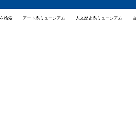
を検索
アート系ミュージアム
人文歴史系ミュージアム
ク美術館の入館料金
ク美術館の詳細情報