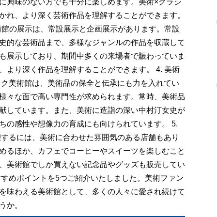
に興味のない方でも十分に楽しめます。美術×クラシ
かれ、より深く芸術作品を理解することができます。
美術館の展示は、常設展示と企画展示があります。常設
史的な芸術品まで、多様なジャンルの作品を収蔵して
も展示しており、期間中多くの来場者で賑わっていま
より深く作品を理解することができます。 4. 美術
ック美術館は、美術品の保全と伝承にも力を入れてい
様々な面で高い専門性が求められます。常時、美術品
献しています。また、美術に造詣の深い中村汀女史が
の感性や想像力の育成にも向けられています。 5.
憩するには、美術に合わせた雰囲気のある店舗もあり
めるほか、カフェでコーヒーやスイーツを楽しむこと
、美術館でしか買えない記念品やグッズも販売してい
すすめポイントを5つご紹介いたしました。美術ファン
を味わえる美術館として、多くの人々に愛され続けて
うか。