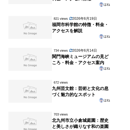
はね
2026年6月19日
821 views
福岡市科学館の特徴・料金・
アクセスを解説
はね
2026年6月14日
734 views
関門海峡ミュージアムの見ど
ころ・料金・アクセス案内
はね
672 views
九州芸文館：芸術と文化の息
づく魅力的なスポット
はね
703 views
北九州市立小倉城庭園：歴史
と美しさが織りなす和の楽園