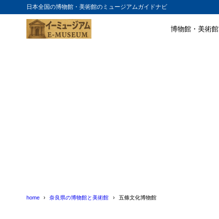
日本全国の博物館・美術館のミュージアムガイドナビ
博物館・美術館
目次
1
五條文化博物
2
展示内容
3
開館時間とア
4
まとめ
5
五條文化博物
6
五條文化博物
home
奈良県の博物館と美術館
五條文化博物館