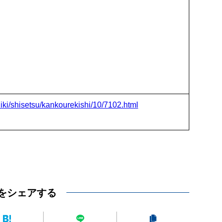
hiki/shisetsu/kankourekishi/10/7102.html
をシェアする