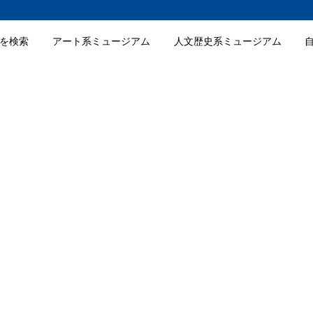
を検索
アート系ミュージアム
人文歴史系ミュージアム
館の特徴
クセス
館の入館料金
館の詳細情報