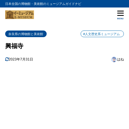
日本全国の博物館・美術館のミュージアムガイドナビ
目次
MENU
1
興福寺の歴史
奈良県の博物館と美術館
#人文歴史系ミュージアム
2
境内の見どころ
興福寺
3
アクセス方法
4
2023年7月31日
はね
まとめ
5
興福寺の入館料金
6
興福寺の詳細情報