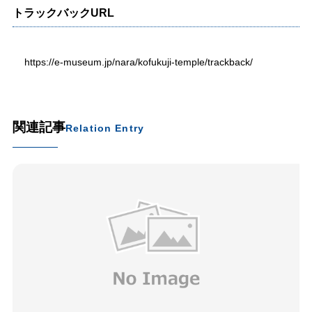
トラックバックURL
https://e-museum.jp/nara/kofukuji-temple/trackback/
関連記事
Relation Entry