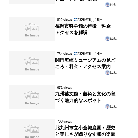
はね
2026年6月19日
822 views
福岡市科学館の特徴・料金・
アクセスを解説
はね
2026年6月14日
734 views
関門海峡ミュージアムの見ど
ころ・料金・アクセス案内
はね
672 views
九州芸文館：芸術と文化の息
づく魅力的なスポット
はね
703 views
北九州市立小倉城庭園：歴史
と美しさが織りなす和の楽園