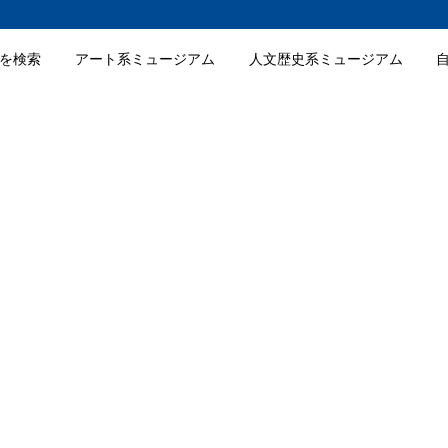
を検索
アート系ミュージアム
人文歴史系ミュージアム
料金
情報