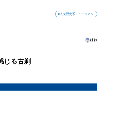
#人文歴史系ミュージアム
はね
感じる古刹