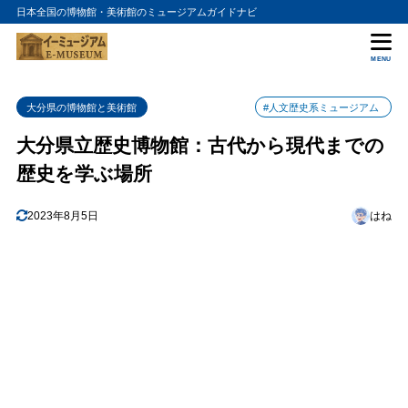
日本全国の博物館・美術館のミュージアムガイドナビ
目次
MENU
1
歴史の旅
大分県の博物館と美術館
#人文歴史系ミュージアム
2
展示内容
大分県立歴史博物館：古代から現代までの
3
体験プログラム
歴史を学ぶ場所
4
アクセス情報
2023年8月5日
はね
5
まとめ
6
大分県立歴史博物館の入館料金
7
大分県立歴史博物館の詳細情報