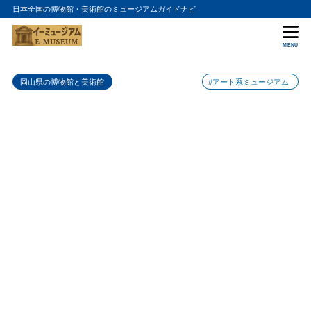
日本全国の博物館・美術館のミュージアムガイドナビ
目次
MENU
1
多彩なアート作品
岡山県の博物館と美術館
#アート系ミュージアム
2
特別展とイベント
3
アートと歴史の融合
4
アクセス方法
5
まとめ
6
岡山県立美術館の入館料金
7
岡山県立美術館の詳細情報