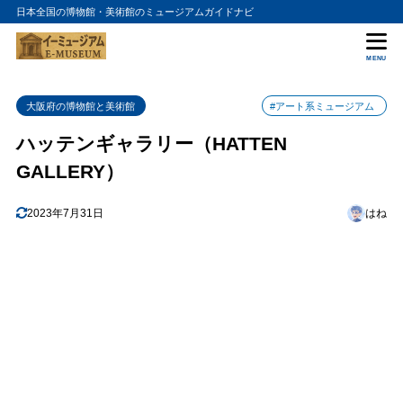
日本全国の博物館・美術館のミュージアムガイドナビ
目次
MENU
1
特徴
大阪府の博物館と美術館
#アート系ミュージアム
2
おすすめポイント
ハッテンギャラリー（HATTEN
1. ギャラリーカフェ
2.1
GALLERY）
2. イベント
2.2
3. アート作品販売
2.3
2023年7月31日
はね
4. アクセスの良さ
2.4
3
まとめ
4
ハッテンギャラリー（HATTEN GALLERY）の入館料金
5
ハッテンギャラリー（HATTEN GALLERY）の詳細情報