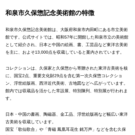
和泉市久保惣記念美術館の特徴
和泉市久保惣記念美術館は、大阪府和泉市内田町にある市立美術
館です。公式サイトでは、昭和57年に開館した和泉市立の美術館
として紹介され、日本と中国の絵画、書、工芸品など東洋古美術
を主に、およそ13,000点を収蔵していると案内されています。
コレクションは、久保家と久保惣から寄贈された東洋古美術を核
に、国宝2点、重要文化財29点を含む第一次久保惣コレクショ
ン、浮世絵版画、西洋近代美術、古地図などへ広がっています。
館内では収蔵品を活かした常設展、特別陳列、特別展が行われま
す。
日本・中国の書画、陶磁器、金工品、浮世絵版画など幅広い東洋
古美術を収蔵しています。
国宝「歌仙歌合」や「青磁 鳳凰耳花生 銘万声」などを含む久保