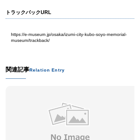
トラックバックURL
https://e-museum.jp/osaka/izumi-city-kubo-soyo-memorial-
museum/trackback/
関連記事
Relation Entry