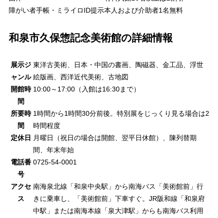
障がい者手帳・ミライロID提示
本人および介助者1名無料
和泉市久保惣記念美術館の詳細情報
展示ジ
東洋古美術、日本・中国の書画、陶磁器、金工品、浮世
ャンル
絵版画、西洋近代美術、古地図
開館時
10:00～17:00（入館は16:30まで）
間
所要時
1時間から1時間30分前後。特別展をじっくり見る場合は2
間
時間程度
定休日
月曜日（祝日の場合は開館、翌平日休館）、陳列替期
間、年末年始
電話番
0725-54-0001
号
アクセ
南海泉北線「和泉中央駅」から南海バス「美術館前」行
ス
きに乗車し、「美術館前」下車すぐ。JR阪和線「和泉府
中駅」または南海本線「泉大津駅」からも南海バス利用