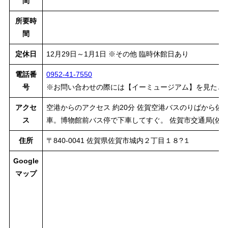
間
所要時
間
定休日
12月29日～1月1日 ※その他 臨時休館日あり
電話番
0952-41-7550
号
※お問い合わせの際には【イーミュージアム】を見たと
アクセ
空港からのアクセス 約20分 佐賀空港バスのりばから佐
ス
車。博物館前バス停で下車してすぐ。 佐賀市交通局(佐賀
住所
〒840-0041 佐賀県佐賀市城内２丁目１８?１
Google
マップ