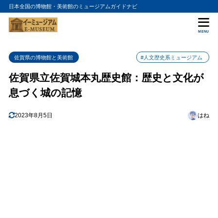
日本全国の博物館・美術館のミュージアムガイドナビ
目次
MENU
1
佐賀城の歴史を紐解く
佐賀県の博物館と美術館
#人文歴史系ミュージアム
2
佐賀の文化と伝統工芸
佐賀県立佐賀城本丸歴史館：歴史と文化が
3
アクセス情報
息づく城の記憶
4
まとめ
2023年8月5日
はね
5
佐賀県立佐賀城本丸歴史館の入館料金
6
佐賀県立佐賀城本丸歴史館の詳細情報