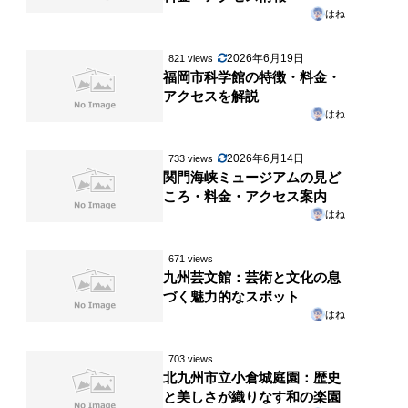
はね
2026年6月19日
821 views
福岡市科学館の特徴・料金・
アクセスを解説
はね
2026年6月14日
733 views
関門海峡ミュージアムの見ど
ころ・料金・アクセス案内
はね
671 views
九州芸文館：芸術と文化の息
づく魅力的なスポット
はね
703 views
北九州市立小倉城庭園：歴史
と美しさが織りなす和の楽園