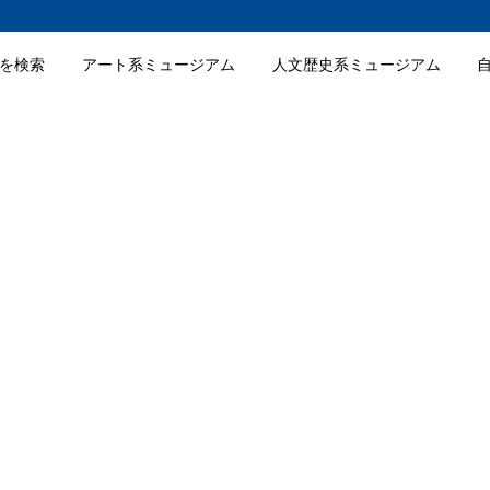
を検索
アート系ミュージアム
人文歴史系ミュージアム
ム
立つ風土記の丘展示学習館の入館料金
立つ風土記の丘展示学習館の詳細情報