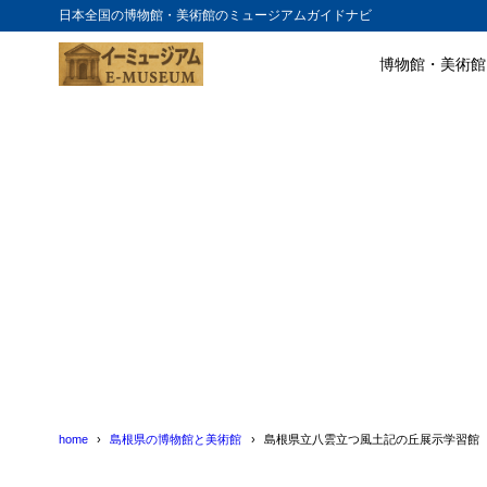
日本全国の博物館・美術館のミュージアムガイドナビ
博物館・美術館
目次
1
展示内容
2
学習プログラ
3
アクセス方法
4
まとめ
5
島根県立八雲
6
島根県立八雲
home
島根県の博物館と美術館
島根県立八雲立つ風土記の丘展示学習館