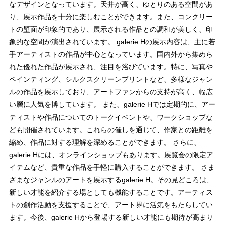
なデザインとなっています。天井が高く、ゆとりのある空間があ
り、展示作品を十分に楽しむことができます。また、コンクリー
トの壁面が印象的であり、展示される作品との調和が美しく、印
象的な空間が演出されています。 galerie Hの展示内容は、主に若
手アーティストの作品が中心となっています。国内外から集めら
れた優れた作品が展示され、注目を浴びています。特に、写真や
ペインティング、シルクスクリーンプリントなど、多様なジャン
ルの作品を展示しており、アートファンからの支持が高く、幅広
い層に人気を博しています。 また、galerie Hでは定期的に、アー
ティストや作品についてのトークイベントや、ワークショップな
ども開催されています。これらの催しを通じて、作家との距離を
縮め、作品に対する理解を深めることができます。 さらに、
galerie Hには、オンラインショップもあります。展覧会の限定ア
イテムなど、貴重な作品を手軽に購入することができます。 さま
ざまなジャンルのアートを展示するgalerie H。その見どころは、
新しい才能を紹介する場としても機能することです。アーティス
トの創作活動を支援することで、アート界に活気をもたらしてい
ます。今後、galerie Hから登場する新しい才能にも期待が高まり