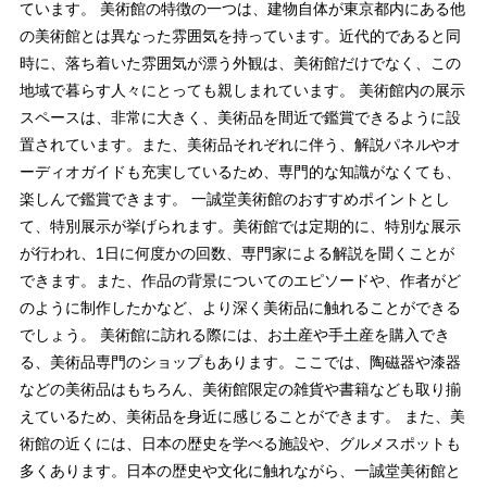
ています。 美術館の特徴の一つは、建物自体が東京都内にある他
の美術館とは異なった雰囲気を持っています。近代的であると同
時に、落ち着いた雰囲気が漂う外観は、美術館だけでなく、この
地域で暮らす人々にとっても親しまれています。 美術館内の展示
スペースは、非常に大きく、美術品を間近で鑑賞できるように設
置されています。また、美術品それぞれに伴う、解説パネルやオ
ーディオガイドも充実しているため、専門的な知識がなくても、
楽しんで鑑賞できます。 一誠堂美術館のおすすめポイントとし
て、特別展示が挙げられます。美術館では定期的に、特別な展示
が行われ、1日に何度かの回数、専門家による解説を聞くことが
できます。また、作品の背景についてのエピソードや、作者がど
のように制作したかなど、より深く美術品に触れることができる
でしょう。 美術館に訪れる際には、お土産や手土産を購入でき
る、美術品専門のショップもあります。ここでは、陶磁器や漆器
などの美術品はもちろん、美術館限定の雑貨や書籍なども取り揃
えているため、美術品を身近に感じることができます。 また、美
術館の近くには、日本の歴史を学べる施設や、グルメスポットも
多くあります。日本の歴史や文化に触れながら、一誠堂美術館と