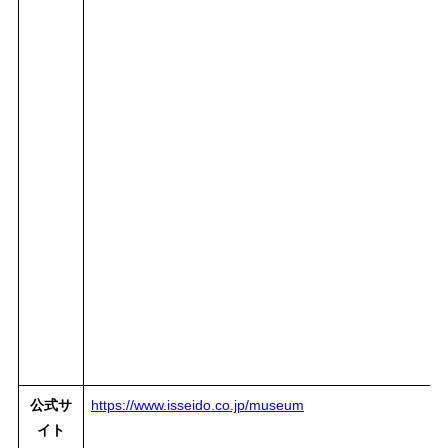
公式サ
https://www.isseido.co.jp/museum
イト