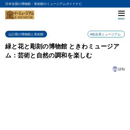
日本全国の博物館・美術館のミュージアムガイドナビ
目次
MENU
1
ミュージアムの特徴
山口県の博物館と美術館
#総合系ミュージアム
2
彫刻の展示
緑と花と彫刻の博物館 ときわミュージア
3
アクセスと営業情報
ム：芸術と自然の調和を楽しむ
4
周辺情報とおすすめ観光スポット
はね
5
まとめ
6
緑と花と彫刻の博物館 ときわミュージアムの入館料金
7
緑と花と彫刻の博物館 ときわミュージアムの詳細情報