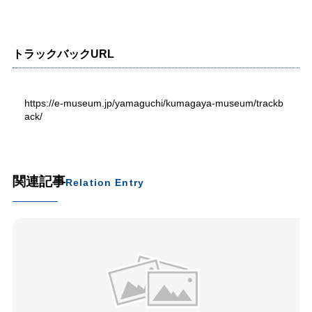
トラックバックURL
https://e-museum.jp/yamaguchi/kumagaya-museum/trackb
ack/
関連記事
Relation Entry