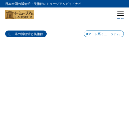
日本全国の博物館・美術館のミュージアムガイドナビ
目次
MENU
1
館内の特徴
山口県の博物館と美術館
#アート系ミュージアム
2
展示内容
3
アクセスと営業情報
4
周辺情報とおすすめ観光スポット
5
まとめ
6
熊谷美術館の入館料金
7
熊谷美術館の詳細情報